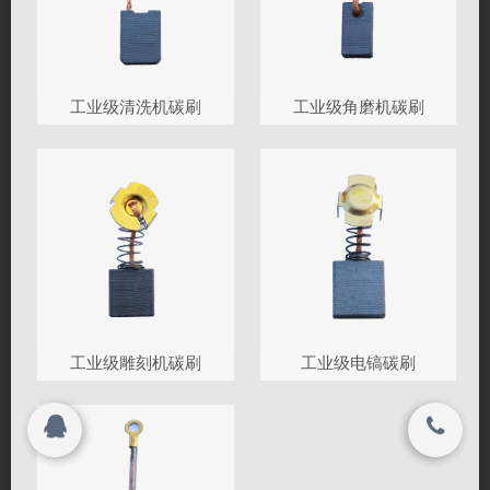
搜索
china.net/upLoad/logo/weixin.png
联系我们
Copyright 2021
工业级清洗机碳刷
工业级角磨机碳刷
电刷|碳制品-南通通福碳业有限公司 All rights
reserved.
关闭
© 2021
电刷|碳制品-南通通福碳业有限公司 All rights
reserved.
工业级雕刻机碳刷
工业级电镐碳刷