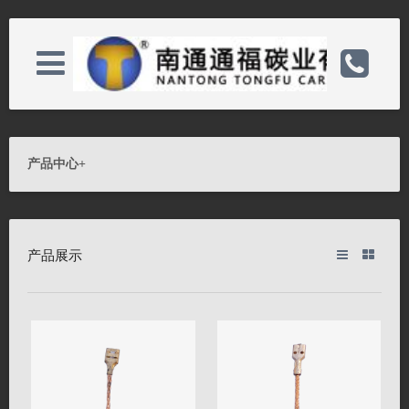
关于我们
电话：0513-82860888
产品中心
+
资质证书
手机：
产品展示
产品中心
邮箱：tf@nttfty.com
联系我们
备案号：
网址：http://192.168.1.2/http://tf.zx-